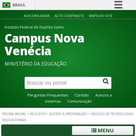
BRASIL
Simplifique!
ACESSIBILIDADE
ALTO CONTRASTE
MAPA DO SITE
Comunica BR
Instituto Federal do Espírito Santo
Campus Nova
Participe
Acesso à informação
Venécia
Legislação
MINISTÉRIO DA EDUCAÇÃO
Canais
Perguntas Frequentes
Contato
Acesso a
sistemas
Comunicação
PÁGINA INICIAL
>
NÚCLEOS
>
ACESSO À INFORMAÇÃO
>
NÚCLEO DE TECNOLOGIAS
EDUCACIONAIS
MENU