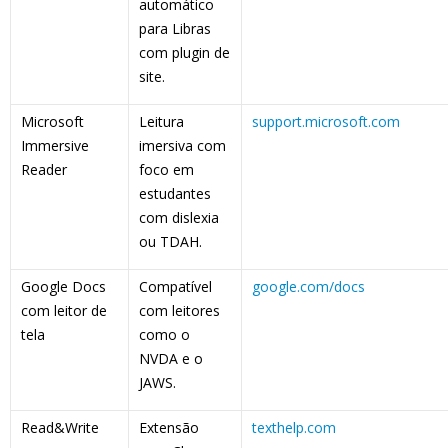
automático
para Libras
com plugin de
site.
Microsoft
Leitura
support.microsoft.com
Immersive
imersiva com
Reader
foco em
estudantes
com dislexia
ou TDAH.
Google Docs
Compatível
google.com/docs
com leitor de
com leitores
tela
como o
NVDA e o
JAWS.
Read&Write
Extensão
texthelp.com