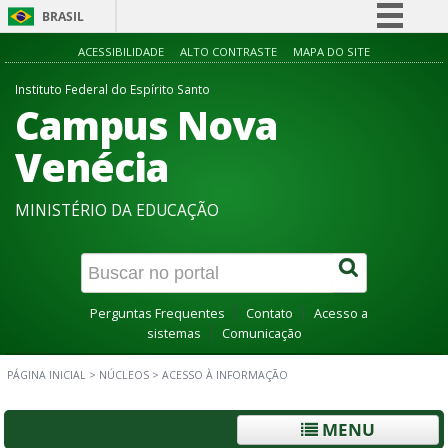
BRASIL
Simplifique!
ACESSIBILIDADE
ALTO CONTRASTE
MAPA DO SITE
Comunica BR
Instituto Federal do Espírito Santo
Campus Nova
Participe
Acesso à informação
Venécia
Legislação
MINISTÉRIO DA EDUCAÇÃO
Canais
Perguntas Frequentes
Contato
Acesso a
sistemas
Comunicação
PÁGINA INICIAL
>
NÚCLEOS
>
ACESSO À INFORMAÇÃO
MENU