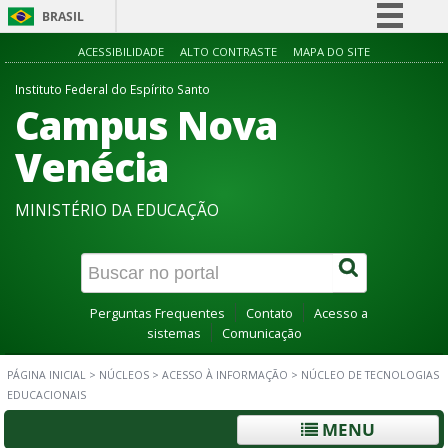
BRASIL
Simplifique!
ACESSIBILIDADE
ALTO CONTRASTE
MAPA DO SITE
Comunica BR
Instituto Federal do Espírito Santo
Campus Nova
Participe
Acesso à informação
Venécia
Legislação
MINISTÉRIO DA EDUCAÇÃO
Canais
Perguntas Frequentes
Contato
Acesso a
sistemas
Comunicação
PÁGINA INICIAL
>
NÚCLEOS
>
ACESSO À INFORMAÇÃO
>
NÚCLEO DE TECNOLOGIAS
EDUCACIONAIS
MENU