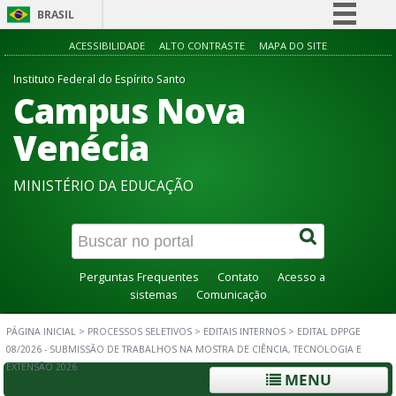
BRASIL
Simplifique!
ACESSIBILIDADE
ALTO CONTRASTE
MAPA DO SITE
Comunica BR
Instituto Federal do Espírito Santo
Campus Nova
Participe
Acesso à informação
Venécia
Legislação
MINISTÉRIO DA EDUCAÇÃO
Canais
Perguntas Frequentes
Contato
Acesso a
sistemas
Comunicação
PÁGINA INICIAL
>
PROCESSOS SELETIVOS
>
EDITAIS INTERNOS
>
EDITAL DPPGE
08/2026 - SUBMISSÃO DE TRABALHOS NA MOSTRA DE CIÊNCIA, TECNOLOGIA E
EXTENSÃO 2026
MENU