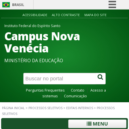
BRASIL
Simplifique!
ACESSIBILIDADE
ALTO CONTRASTE
MAPA DO SITE
Comunica BR
Instituto Federal do Espírito Santo
Campus Nova
Participe
Acesso à informação
Venécia
Legislação
MINISTÉRIO DA EDUCAÇÃO
Canais
Perguntas Frequentes
Contato
Acesso a
sistemas
Comunicação
PÁGINA INICIAL
>
PROCESSOS SELETIVOS
>
EDITAIS INTERNOS
>
PROCESSOS
SELETIVOS
MENU