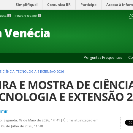
Simplifique!
Comunica BR
Participe
Acesso à infor
AC
 busca
3
Ir para o rodapé
4
 Venécia
Perguntas Frequentes
Co
E CIÊNCIA, TECNOLOGIA E EXTENSÃO 2026
IRA E MOSTRA DE CIÊNCIA
CNOLOGIA E EXTENSÃO 2
imir
o: Segunda, 18 de Maio de 2026, 17h41
|
Última atualização em
 06 de Julho de 2026, 11h48