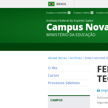
BRASIL
Ir para o conteúdo
1
Ir para o menu
2
Ir para a
Instituto Federal do Espírito Santo
Campus Nova
MINISTÉRIO DA EDUCAÇÃO
PÁGINA INICIAL
>
NOTÍCIAS
>
FEIRA E MOSTRA D
FE
O Ifes
TE
Cursos
Processos Seletivos
Impr
Publicad
CAMPUS
Segunda,