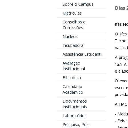
Sobre o Campus
Dias 
Matrículas
Conselhos e
Ifes N
Comissões
O Ifes
Núcleos
Tecnol
Incubadora
na inst
Assistência Estudantil
A prog
Avaliação
12h. A
Institucional
e a Es
Biblioteca
O even
Calendário
escola
Acadêmico
privada
Documentos
A FMCT
Institucionais
- Mostr
Laboratórios
- Feira
Pesquisa, Pós-
- Apre