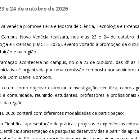
23 e 24 de outubro de 2026
ova Venécia promove Feira e Mostra de Ciência, Tecnologia e Extens
 Campus Nova Venécia realizará, nos dias 23 e 24 de outubro d
ogia e Extensão (FMCTE 2026), evento voltado à promoção da cultura 
ituição e na região.
ramação acontecerá no campus, no dia 23 de outubro, das 8h às 1
 iniciativa é organizada por uma comissão composta por servidores
cola Dom Daniel Comboni.
to tem como objetivo estimular a investigação científica, o protag
s e comunidade, reunindo estudantes, professores e profissionais 
s da região.
E 2026 contará com diferentes modalidades de participação:
a Científica: apresentação de práticas, projetos e experiências educa
 Científica: apresentação de pesquisas desenvolvidas a partir da aplic
sentação de Pôsteres: exposição de pesquisas concluídas ou em and