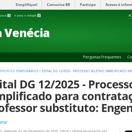
Simplifique!
Comunica BR
Participe
Acesso à infor
AC
 busca
3
Ir para o rodapé
4
 Venécia
Perguntas Frequentes
Co
TITUTOS E TEMPORÁRIOS
>
EDITAL DG 12/2025 - PROCESSO SELETIVO SIMPLIFICADO 
ital DG 12/2025 - Process
mplificado para contrata
ofessor substituto: Engen
imir
do: Segunda, 01 de Dezembro de 2025, 13h16
|
Última atualização em