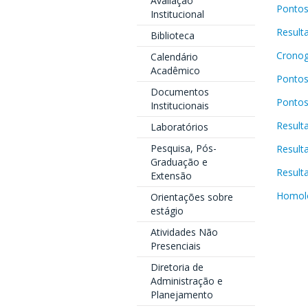
Avaliação
Pontos
Institucional
Result
Biblioteca
Cronog
Calendário
Acadêmico
Pontos
Documentos
Pontos
Institucionais
Result
Laboratórios
Pesquisa, Pós-
Result
Graduação e
Result
Extensão
Homolo
Orientações sobre
estágio
Atividades Não
Presenciais
Diretoria de
Administração e
Planejamento