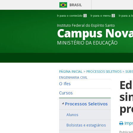
BRASIL
Ir para o conteúdo
1
Ir para o menu
2
Ir para a
Instituto Federal do Espírito Santo
Campus Nova
MINISTÉRIO DA EDUCAÇÃO
PÁGINA INICIAL
>
PROCESSOS SELETIVOS
>
SUBS
ENGENHARIA CIVIL
Ed
O Ifes
si
Cursos
Processos Seletivos
pr
Alunos
Impr
Bolsistas e estagiários
Publica