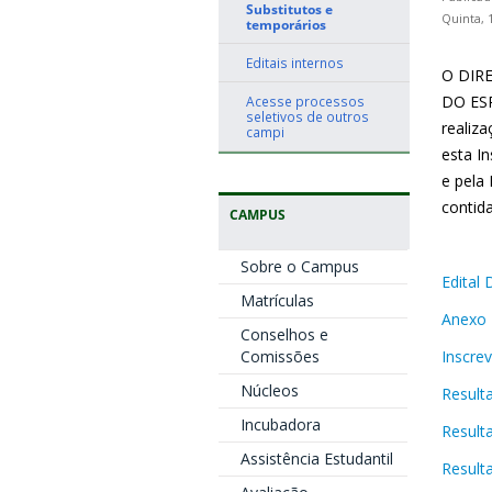
Substitutos e
Quinta, 
temporários
Editais internos
O DIR
DO ESP
Acesse processos
seletivos de outros
realiz
campi
esta In
e pela
contida
CAMPUS
Sobre o Campus
Edital
Matrículas
Anexo 
Conselhos e
Comissões
Inscre
Núcleos
Resulta
Incubadora
Result
Assistência Estudantil
Resulta