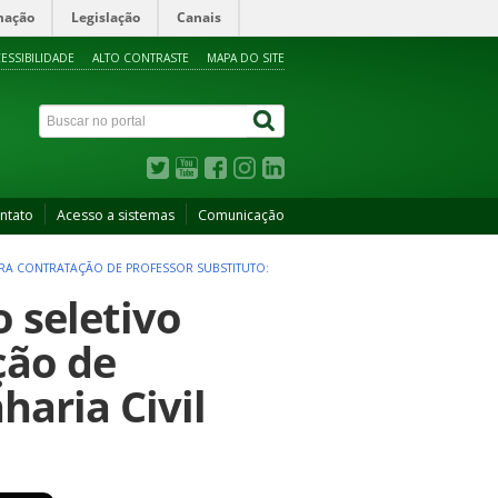
mação
Legislação
Canais
ESSIBILIDADE
ALTO CONTRASTE
MAPA DO SITE
ntato
Acesso a sistemas
Comunicação
PARA CONTRATAÇÃO DE PROFESSOR SUBSTITUTO:
o seletivo
ção de
haria Civil