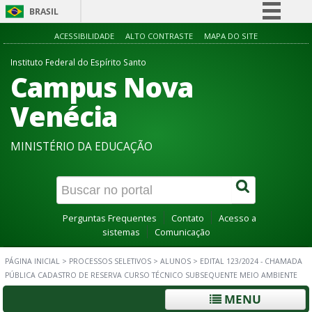
BRASIL
Simplifique!
ACESSIBILIDADE
ALTO CONTRASTE
MAPA DO SITE
Comunica BR
Instituto Federal do Espírito Santo
Campus Nova
Participe
Acesso à informação
Venécia
Legislação
MINISTÉRIO DA EDUCAÇÃO
Canais
Perguntas Frequentes
Contato
Acesso a
sistemas
Comunicação
PÁGINA INICIAL
>
PROCESSOS SELETIVOS
>
ALUNOS
>
EDITAL 123/2024 - CHAMADA
PÚBLICA CADASTRO DE RESERVA CURSO TÉCNICO SUBSEQUENTE MEIO AMBIENTE
MENU