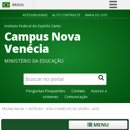
BRASIL
Simplifique!
ACESSIBILIDADE
ALTO CONTRASTE
MAPA DO SITE
Comunica BR
Instituto Federal do Espírito Santo
Campus Nova
Participe
Acesso à informação
Venécia
Legislação
MINISTÉRIO DA EDUCAÇÃO
Canais
Perguntas Frequentes
Contato
Acesso a
sistemas
Comunicação
PÁGINA INICIAL
>
NOTÍCIAS
>
ATAS CONSELHO DE GESTÃO - 2026
MENU