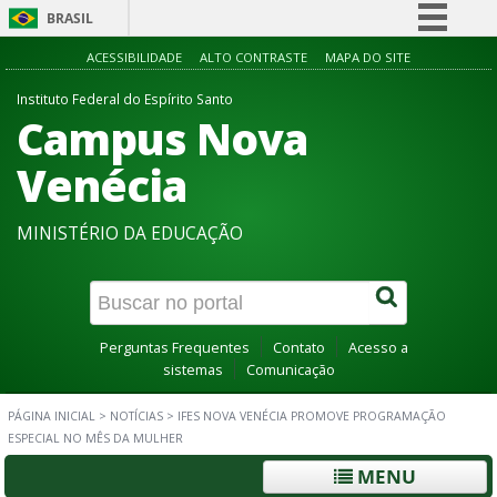
BRASIL
Simplifique!
ACESSIBILIDADE
ALTO CONTRASTE
MAPA DO SITE
Comunica BR
Instituto Federal do Espírito Santo
Campus Nova
Participe
Acesso à informação
Venécia
Legislação
MINISTÉRIO DA EDUCAÇÃO
Canais
Perguntas Frequentes
Contato
Acesso a
sistemas
Comunicação
PÁGINA INICIAL
>
NOTÍCIAS
>
IFES NOVA VENÉCIA PROMOVE PROGRAMAÇÃO
ESPECIAL NO MÊS DA MULHER
MENU